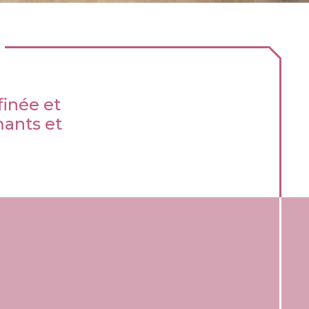
finée et
mants et