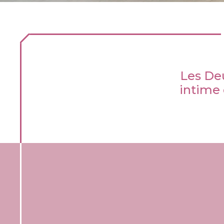
Les Deu
intime 